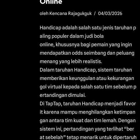
Online
oleh
Kencana Rajagukguk
04/03/2026
Handicap adalah salah satu jenis taruhan p
aling populer dalam judi bola
online, khususnya bagi pemain yang ingin
mendapatkan odds seimbang dan peluang
menang yang lebih realistis.
Dalam taruhan Handicap, sistem taruhan
memberikan keunggulan atau kekurangan
gol virtual kepada salah satu tim sebelum p
ertandingan dimulai.
Di TapTap, taruhan Handicap menjadi favor
it karena mampu menghilangkan ketimpan
gan antara tim kuat dan tim lemah. Dengan
sistem ini, pertandingan yang terlihat “ber
at sebelah” tetap menarik untuk dipertaruh