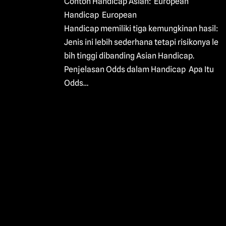
Contoh Handicap Asian: European
Handicap European
Handicap memiliki tiga kemungkinan hasil:
Jenis ini lebih sederhana tetapi risikonya le
bih tinggi dibanding Asian Handicap.
Penjelasan Odds dalam Handicap Apa Itu
Odds…