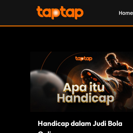
Home
Lompat
ke
konten
Handicap dalam Judi Bola