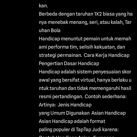
kan.
Berbeda dengan taruhan 1X2 biasa yang ha
nya menebak menang, seri, atau kalah, Tar
uhan Bola
Handicap menuntut pemain untuk memah
ami performa tim, selisih kekuatan, dan
strategi permainan. Cara Kerja Handicap
Pengertian Dasar Handicap
Handicap adalah sistem penyesuaian skor
awal yang bersifat virtual, hanya berlaku u
ntuk taruhan dan tidak memengaruhi hasil
resmi pertandingan. Contoh sederhana:
Artinya: Jenis Handicap
yang Umum Digunakan Asian Handicap
Asian Handicap adalah format
paling populer di TapTap Judi karena: